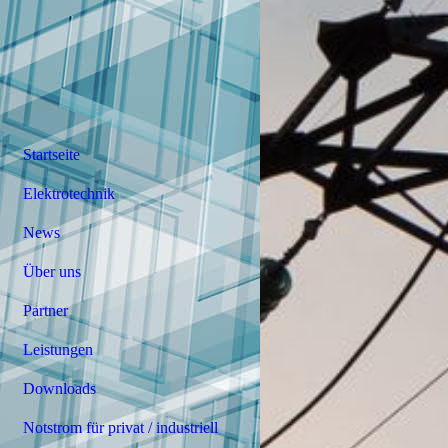
Startseite
Elektrotechnik
News
Über uns
Partner
Leistungen
Downloads
Notstrom für privat / industriell