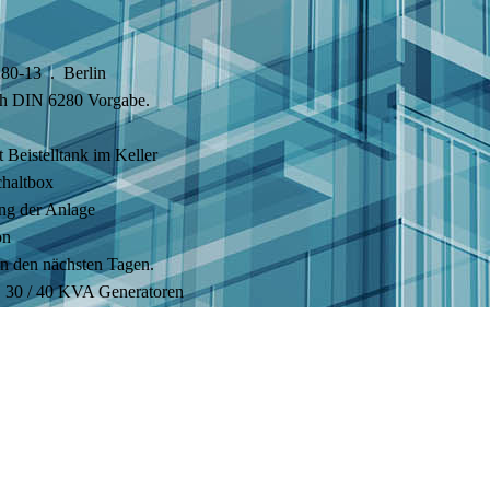
80-13 . Berlin
ch DIN 6280 Vorgabe.
 Beistelltank im Keller
haltbox
ung der Anlage
on
 in den nächsten Tagen.
 30 / 40 KVA Generatoren
rzeuger
ge V
ge V
merzeuger als Netzersatzanlage mit IT / TN Umschaltung
huko, 1x 16A CEE, 1x 32A CEE, 1x 63A CEE. --> + 1x TN 63A CEE