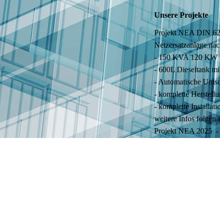
Unsere Projekte
Projekt NEA DIN 62
Netzersatzanlage na
- 150 KVA 120 KW
- 600L Dieseltank mit
- Automatische Umsc
- komplette Herstell
- komplette Installati
weitere Infos folgen
Projekt NEA 2025 -
Projekte 2: 2025
Auslieferung Strome
- 11 x BN GP44 Sta
- 10 x BN GP33 Sta
40 KVA / 32 KW Stro
Steckdosen: 2 x Sc
Umfeldbeleuchtung