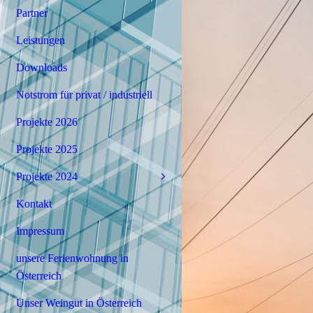
Partner
Leistungen
Downloads
Notstrom für privat / industriell
Projekte 2026
Projekte 2025
Projekte 2024
Kontakt
Impressum
unsere Ferienwohnung in
Österreich
Unser Weingut in Österreich